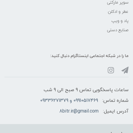
سوپر مارکتی
عطر و ادکلن
پاد و ویپ
صنایع دستی
ما را در شبکه‌ اجتماعی اینستاگرام دنبال کنید:
ساعات پاسخگویی تماس 9 صبح الی 9 شب
شماره تماس:
09910517469 و 09336271379
آدرس ایمیل:
8bitr.ir@gmail.com