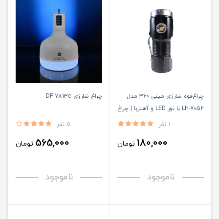
چراغ‌قوه شارژی مینی 360 مدل
چراغ شارژی DP-7813c
LH-7052 با نور LED و آهنربا | چراغ
قوه چندحالته شارژی
1 نفر
5 نفر
565,000
180,000
تومان
تومان
ناموجود
ناموجود