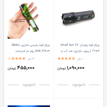
چراغ قوه زوم-دار Small Sun ZY-
چراغ قوه پلیسی شارژی SMALL
T283 | پرنور، شارژی، ضد آب و
SUN ZY603 زوم دار قدرتمند
مناسب شکار و کمپینگ
1 نفر
4 نفر
455,000
1,090,000
تومان
تومان
ناموجود
ناموجود