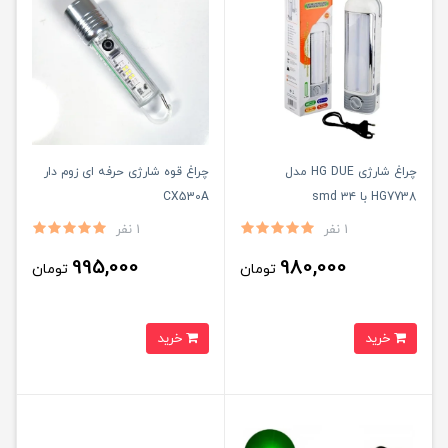
چراغ شارژی HG DUE مدل
چراغ قوه شارژی حرفه ای زوم دار
HG7738 با ۳۴ smd
CX530A
1 نفر
1 نفر
995,000
980,000
تومان
تومان
خرید
خرید