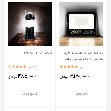
پروژکتور شارژی خورشیدی با پنل
فانوس شارژی سه کاره
جدا مدل ۲۵۰۰ وات مدل px2۵
1 نفر
3 نفر
485,000
3,120,000
تومان
تومان
ناموجود
ناموجود