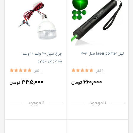
لیزر laser pointer مدل 303
چراغ سیار ۲۰ وات ۱۲ ولت
مخصوص خودرو
1 نفر
1 نفر
335,000
660,000
تومان
تومان
ناموجود
ناموجود