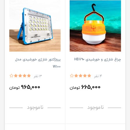
چراغ شارژی و خورشیدی HBV۹۰
پروژکتور شارژی خورشیدی مدل
W100
4 نفر
3 نفر
965,000
665,000
تومان
تومان
ناموجود
ناموجود