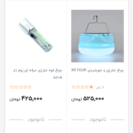
چراغ شارژی و خورشیدی XR FOUR
چراغ قوه شارژی حرفه ای زوم دار
520A
2 نفر
425,000
525,000
تومان
تومان
ناموجود
ناموجود