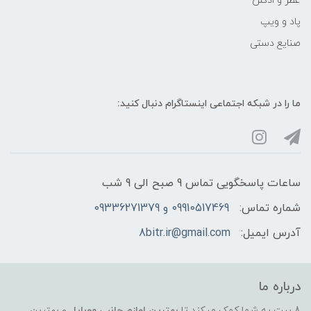
عطر و ادکلن
پاد و ویپ
صنایع دستی
ما را در شبکه‌ اجتماعی اینستاگرام دنبال کنید:
ساعات پاسخگویی تماس 9 صبح الی 9 شب
شماره تماس:
09910517469 و 09336271379
آدرس ایمیل:
8bitr.ir@gmail.com
درباره ما
8 بیت به شما کمک میکند تا
بهترین لوازم جانبی موبایل
و بهترین