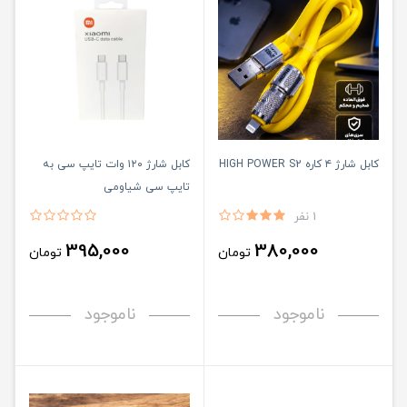
کابل شارژ ۴ کاره HIGH POWER S2
کابل شارژ ۱۲۰ وات تایپ سی به
تایپ سی شیاومی
1 نفر
395,000
380,000
تومان
تومان
ناموجود
ناموجود