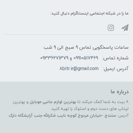
ما را در شبکه‌ اجتماعی اینستاگرام دنبال کنید:
ساعات پاسخگویی تماس 9 صبح الی 9 شب
شماره تماس:
09910517469 و 09336271379
آدرس ایمیل:
8bitr.ir@gmail.com
درباره ما
8 بیت به شما کمک میکند تا
بهترین لوازم جانبی موبایل
و بهترین
لپتاپ های دست دوم و استوک را تهیه کنید.
آدرس:
سنندج -خیابان مردوخ کوچه نایب شکرالله جنب آرایشگاه دارک