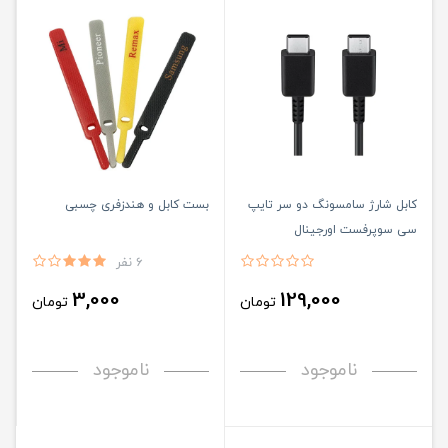
کابل شارژ سامسونگ دو سر تایپ
بست کابل و هندزفری چسبی
سی سوپرفست اورجینال
6 نفر
3,000
129,000
تومان
تومان
ناموجود
ناموجود