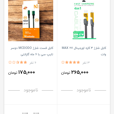
کابل شارژ ۴ کاره اورجینال MAX ۶۷
کابل فست شارژ MCDODO دوسر
وات
تایپ سی با ۶ ماه گارانتی
3 نفر
6 نفر
175,000
265,000
تومان
تومان
ناموجود
ناموجود