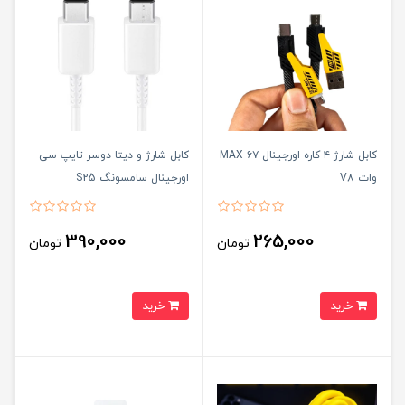
کابل شارژ ۴ کاره اورجینال MAX ۶۷
کابل شارژ و دیتا دوسر تایپ سی
وات V8
اورجینال سامسونگ S25
390,000
265,000
تومان
تومان
خرید
خرید