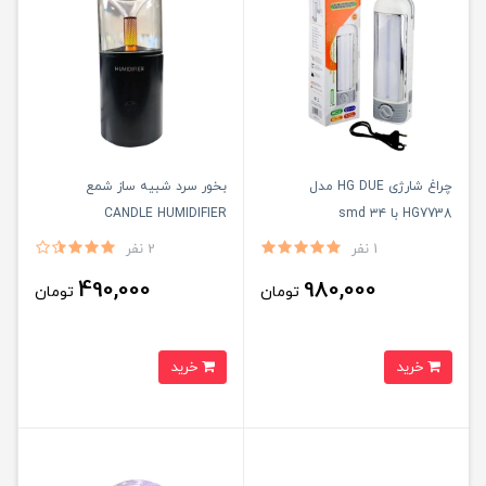
چراغ شارژی HG DUE مدل
بخور سرد شبیه ساز شمع
HG7738 با ۳۴ smd
CANDLE HUMIDIFIER
1 نفر
2 نفر
490,000
980,000
تومان
تومان
خرید
خرید