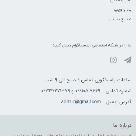
عطر و ادکلن
پاد و ویپ
صنایع دستی
ما را در شبکه‌ اجتماعی اینستاگرام دنبال کنید:
ساعات پاسخگویی تماس 9 صبح الی 9 شب
شماره تماس:
09910517469 و 09336271379
آدرس ایمیل:
8bitr.ir@gmail.com
درباره ما
8 بیت به شما کمک میکند تا
بهترین لوازم جانبی موبایل
و بهترین