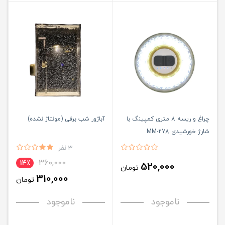
چراغ و ریسه 8 متری کمپینگ با
آباژور شب برفی (مونتاژ نشده)
شارژ خورشیدی MM-278
3 نفر
360,000
14٪
520,000
تومان
310,000
تومان
ناموجود
ناموجود