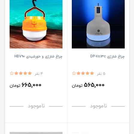
چراغ شارژی DP-7813c
چراغ شارژی و خورشیدی HBV۹۰
5 نفر
4 نفر
665,000
565,000
تومان
تومان
ناموجود
ناموجود