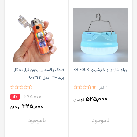
چراغ شارژی و خورشیدی XR FOUR
فندک پلاسمایی بدون نیاز به گاز
برند 360 مدل C-7343
2 نفر
475,000
11٪
525,000
تومان
425,000
تومان
ناموجود
ناموجود