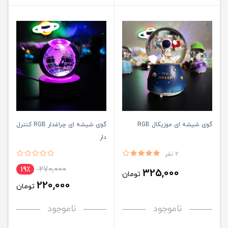
گوی شیشه ای موزیکال RGB
گوی شیشه ای چراغدار RGB کنترل
دار
2 نفر
270,000
19٪
325,000
تومان
220,000
تومان
ناموجود
ناموجود