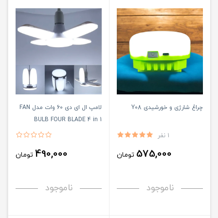
چراغ شارژی و خورشیدی Y08
لامپ ال ای دی 60 وات مدل FAN
BULB FOUR BLADE 4 in 1
1 نفر
490,000
575,000
تومان
تومان
ناموجود
ناموجود