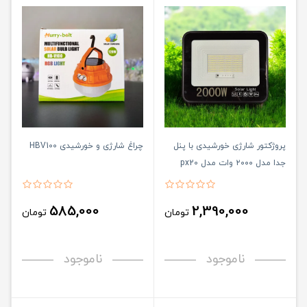
پروژکتور شارژی خورشیدی با پنل
چراغ شارژی و خورشیدی HBV100
جدا مدل ۲۰۰۰ وات مدل px20
585,000
2,390,000
تومان
تومان
ناموجود
ناموجود