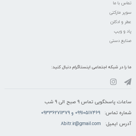
تماس با ما
سوپر مارکتی
عطر و ادکلن
پاد و ویپ
صنایع دستی
ما را در شبکه‌ اجتماعی اینستاگرام دنبال کنید:
ساعات پاسخگویی تماس 9 صبح الی 9 شب
شماره تماس:
09910517469 و 09336271379
آدرس ایمیل:
8bitr.ir@gmail.com