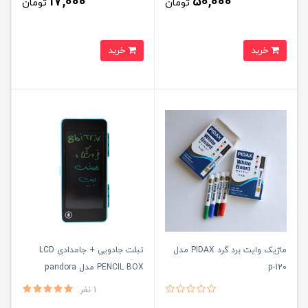
17,000
50,000
تومان
تومان
خرید
خرید
ماژیک وایت برد گرد PIDAX مدل
تبلت جادویی + جامدادی LCD
p-120
PENCIL BOX مدل pandora
1 نفر