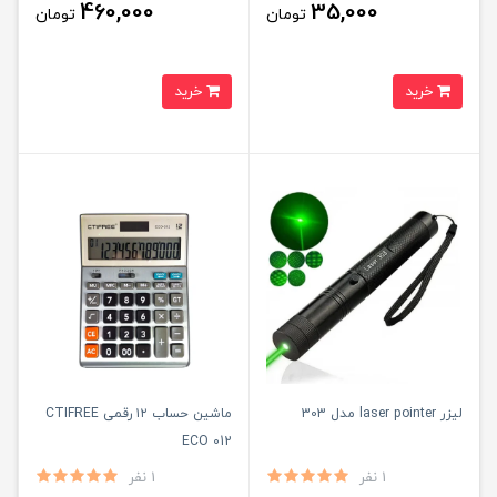
460,000
35,000
تومان
تومان
خرید
خرید
لیزر laser pointer مدل 303
ماشین حساب ۱۲ رقمی CTIFREE
ECO 012
1 نفر
1 نفر