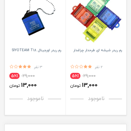
رم ریدر شیشه ای طرحدار چراغدار
رم ریدر اورجینال SIYOTEAM T18
2 نفر
3 نفر
29,000
29,000
56٪
56٪
13,000
13,000
تومان
تومان
ناموجود
ناموجود