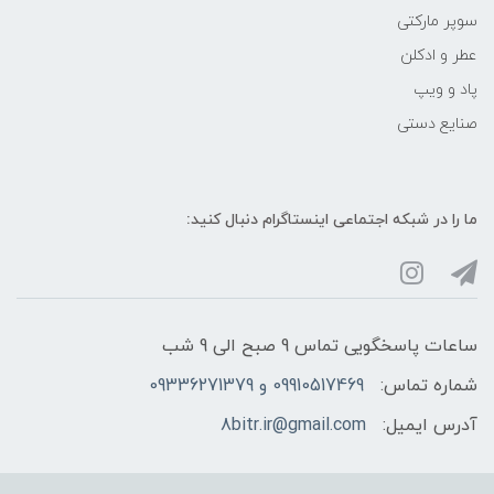
سوپر مارکتی
عطر و ادکلن
پاد و ویپ
صنایع دستی
ما را در شبکه‌ اجتماعی اینستاگرام دنبال کنید:
ساعات پاسخگویی تماس 9 صبح الی 9 شب
شماره تماس:
09910517469 و 09336271379
آدرس ایمیل:
8bitr.ir@gmail.com