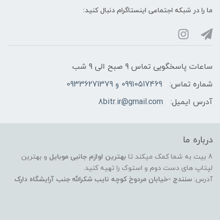
ما را در شبکه‌ اجتماعی اینستاگرام دنبال کنید:
ساعات پاسخگویی تماس 9 صبح الی 9 شب
شماره تماس:
09910517469 و 09336271379
آدرس ایمیل:
8bitr.ir@gmail.com
درباره ما
8 بیت به شما کمک میکند تا
بهترین لوازم جانبی موبایل
و بهترین
لپتاپ های دست دوم و استوک را تهیه کنید.
آدرس:
سنندج -خیابان مردوخ کوچه نایب شکرالله جنب آرایشگاه دارک