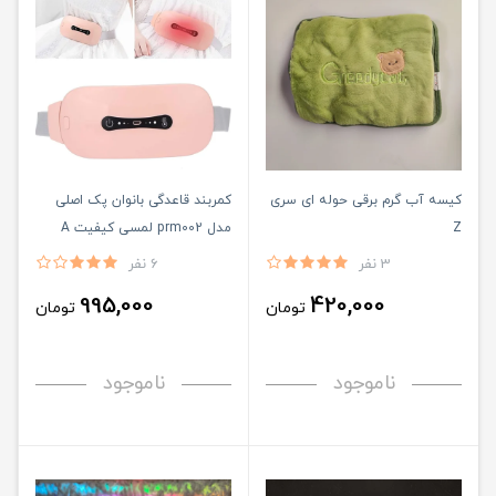
کیسه آب گرم برقی حوله ای سری
کمربند قاعدگی بانوان پک اصلی
Z
مدل prm002 لمسی کیفیت A
3 نفر
6 نفر
995,000
420,000
تومان
تومان
ناموجود
ناموجود