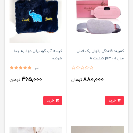
کمربند قاعدگی بانوان پک اصلی
کیسه آب گرم برقی دو لایه جدا
مدل prm00۱ کیفیت A
شونده
1 نفر
465,000
880,000
تومان
تومان
خرید
خرید