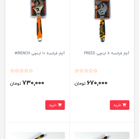
آچار فرانسه 8 اینچی FREED
آچار فرانسه 10 اینچی WRENCH
730,000
670,000
تومان
تومان
خرید
خرید