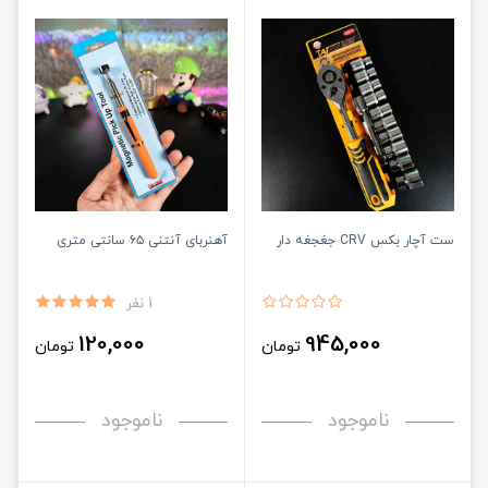
ست آچار بکس CRV جغجغه دار
آهنربای آنتنی ۶۵ سانتی متری
1 نفر
120,000
945,000
تومان
تومان
ناموجود
ناموجود