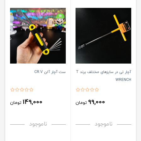
آچار تی در سایزهای مختلف برند T
ست آچار آلن CR.V
WRENCH
149,000
99,000
تومان
تومان
ناموجود
ناموجود