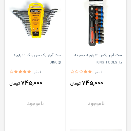
ست آچار بکس ۱۲ پارچه جغجغه
ست آچار یک سر رینگ ۱۲ پارچه
دار KING TOOLS
DINGQI
1 نفر
1 نفر
745,000
745,000
تومان
تومان
ناموجود
ناموجود