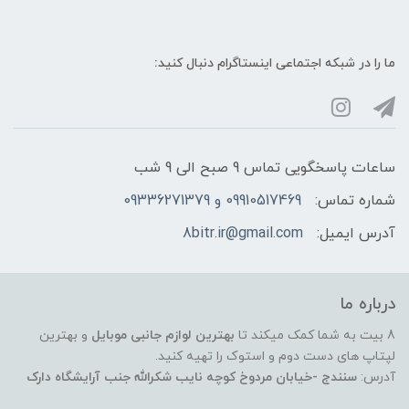
ما را در شبکه‌ اجتماعی اینستاگرام دنبال کنید:
ساعات پاسخگویی تماس 9 صبح الی 9 شب
شماره تماس:
09910517469 و 09336271379
آدرس ایمیل:
8bitr.ir@gmail.com
درباره ما
8 بیت به شما کمک میکند تا
بهترین لوازم جانبی موبایل
و بهترین
لپتاپ های دست دوم و استوک را تهیه کنید.
آدرس:
سنندج -خیابان مردوخ کوچه نایب شکرالله جنب آرایشگاه دارک