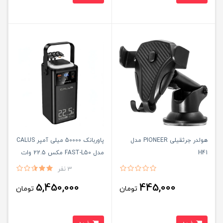
هولدر جرثقیلی PIONEER مدل
پاوربانک 50000 میلی آمپر CALUS
H41
مدل FAST-L50 مکس 22.5 وات
3 نفر
5,450,000
445,000
تومان
تومان