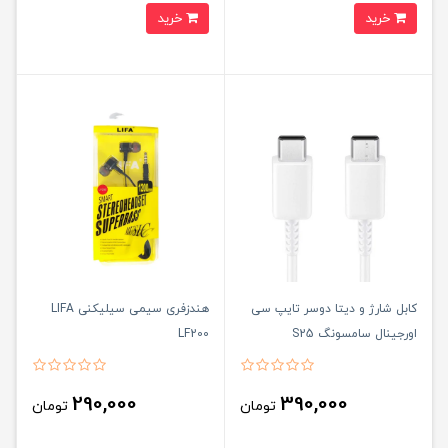
خرید
خرید
کابل شارژ و دیتا دوسر تایپ سی
هندزفری سیمی سیلیکنی LIFA
اورجینال سامسونگ S25
LF200
290,000
390,000
تومان
تومان