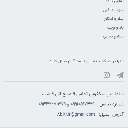
تماس با ما
سوپر مارکتی
عطر و ادکلن
پاد و ویپ
صنایع دستی
ما را در شبکه‌ اجتماعی اینستاگرام دنبال کنید:
ساعات پاسخگویی تماس 9 صبح الی 9 شب
شماره تماس:
09910517469 و 09336271379
آدرس ایمیل:
8bitr.ir@gmail.com