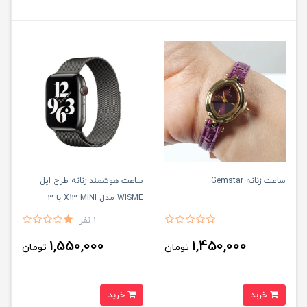
ساعت زنانه Gemstar
ساعت هوشمند زنانه طرح اپل
WISME مدل X13 MINI با 3
دستبند و تضمین اصالت
1 نفر
1,550,000
1,450,000
تومان
تومان
خرید
خرید