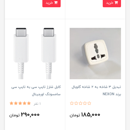
خرید
خرید
تبدیل ۳ شاخه به ۲ شاخه گلوبال
کابل شارژ تایپ سی به تایپ سی
برند NEXON
سامسونگ اورجینال
1 نفر
290,000
185,000
تومان
تومان