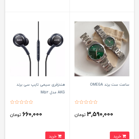
ساعت ست برند OMEGA
هندزفری سیمی تایپ سی برند
AKG مدل M52
660,000
3,590,000
تومان
تومان
خرید
خرید