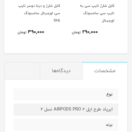
 ۲ شاخه
کابل شارژ تایپ سی به
کابل شارژ و دیتا دوسر تایپ
هندز
تایپ سی سامسونگ
سی اورجینال سامسونگ
F200
اورجینال
S25
390,000
290,000
مان
تومان
تومان
مشخصات
دیدگاه‌ها
نوع
ایرپاد طرح اپل AIRPODS PRO 2 نسل 2
برند