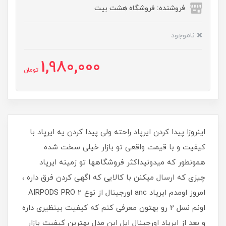
فروشنده: فروشگاه هشت بیت
ناموجود
1,980,000
تومان
اینروزا پیدا کردن ایرپاد راحته ولی پیدا کردن یه ایرپاد با
کیفیت و با قیمت واقعی تو بازار خیلی سخت شده
همونطور که میدونیداکثر فروشگاهها تو زمینه ایرپاد
چیزی که ارسال میکنن با کالایی که اگهی کردن فرق داره ،
امروز اومدم ایرپاد anc اورجینال از نوع AIRPODS PRO 2
اونم نسل 2 رو بهتون معرفی کنم که کیفیت بینظیری داره
و بعد از ایرپاد اورجینال اپل این مدل بهترین کیفیت بازار