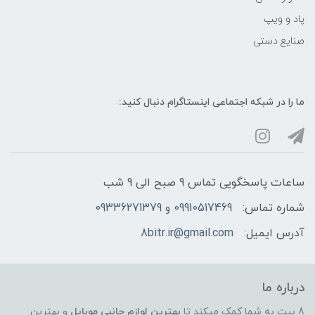
پاد و ویپ
صنایع دستی
ما را در شبکه‌ اجتماعی اینستاگرام دنبال کنید:
ساعات پاسخگویی تماس 9 صبح الی 9 شب
شماره تماس:
09910517469 و 09336271379
آدرس ایمیل:
8bitr.ir@gmail.com
درباره ما
8 بیت به شما کمک میکند تا
بهترین لوازم جانبی موبایل
و بهترین