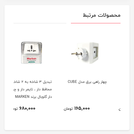
محصولات مرتبط
HG مدل
چهار راهی برق مدل CUBE
تبدیل ۳ شاخه به ۲ شاخه
محافظ دار ، تایمر دار و چراغ
چراغ 
دار گلوبال برند MARKEN
680,000
165,000
مان
تومان
تومان