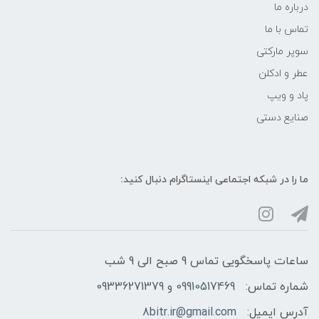
درباره ما
تماس با ما
سوپر مارکتی
عطر و ادکلن
پاد و ویپ
صنایع دستی
ما را در شبکه‌ اجتماعی اینستاگرام دنبال کنید:
ساعات پاسخگویی تماس 9 صبح الی 9 شب
شماره تماس:
09910517469 و 09336271379
آدرس ایمیل:
8bitr.ir@gmail.com