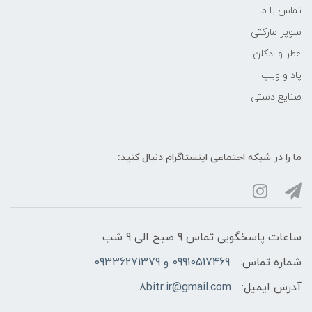
تماس با ما
سوپر مارکتی
عطر و ادکلن
پاد و ویپ
صنایع دستی
ما را در شبکه‌ اجتماعی اینستاگرام دنبال کنید:
ساعات پاسخگویی تماس 9 صبح الی 9 شب
شماره تماس:
09910517469 و 09336271379
آدرس ایمیل:
8bitr.ir@gmail.com