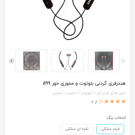
هندزفری گردنی بلوتوث و مموری خور d99
سری ها ی طرح اپل + بلوتوث + ساپورت مموری
از 8
انتخاب رنگ:
قرمز مشکی
نقره ای مشکی