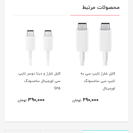
محصولات مرتبط
 ۲ شاخه
کابل شارژ تایپ سی به
کابل شارژ و دیتا دوسر تایپ
هندز
تایپ سی سامسونگ
سی اورجینال سامسونگ
F200
اورجینال
S25
390,000
290,000
مان
تومان
تومان