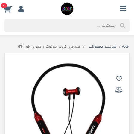
0
خانه
فهرست محصولات
هندزفری گردنی بلوتوث و مموری خور d99