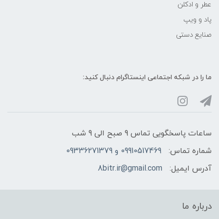
عطر و ادکلن
پاد و ویپ
صنایع دستی
ما را در شبکه‌ اجتماعی اینستاگرام دنبال کنید:
ساعات پاسخگویی تماس 9 صبح الی 9 شب
شماره تماس:
09910517469 و 09336271379
آدرس ایمیل:
8bitr.ir@gmail.com
درباره ما