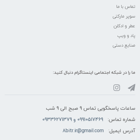
تماس با ما
سوپر مارکتی
عطر و ادکلن
پاد و ویپ
صنایع دستی
ما را در شبکه‌ اجتماعی اینستاگرام دنبال کنید:
ساعات پاسخگویی تماس 9 صبح الی 9 شب
شماره تماس:
09910517469 و 09336271379
آدرس ایمیل:
8bitr.ir@gmail.com