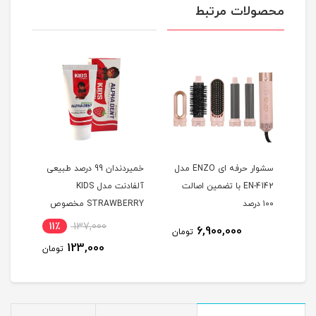
محصولات مرتبط
سشوار حرفه ای ENZO مدل
خمیردندان 99 درصد طبیعی
EN-4142 با تضمین اصالت
آلفادنت مدل KIDS
۱۰۰ درصد
STRAWBERRY مخصوص
کودکان با طعم توت فرنگی
کودک
11٪
137,000
6,900,000
مان
تومان
123,000
تومان