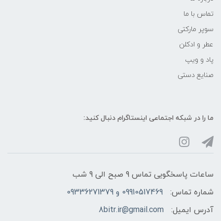
تماس با ما
سوپر مارکتی
عطر و ادکلن
پاد و ویپ
صنایع دستی
ما را در شبکه‌ اجتماعی اینستاگرام دنبال کنید:
ساعات پاسخگویی تماس 9 صبح الی 9 شب
شماره تماس:
09910517469 و 09336271379
آدرس ایمیل:
8bitr.ir@gmail.com