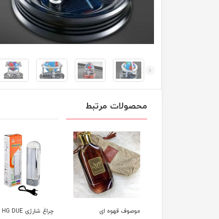
محصولات مرتبط
بو کننده دریچه
موصوف قهوه ای
چراغ