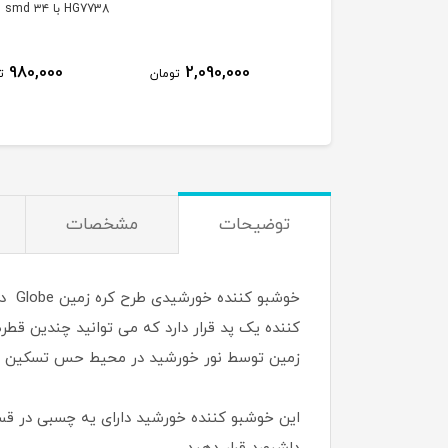
ری گردان طرح گرامافون
HG7738 با ۳۴ smd
980,000
2,090,000
440,000
تومان
تومان
ت
توضیحات
مشخصات
خوشب
کننده یک پد قرار دارد که می توانید چندین قطر
زمین توسط نور خورشید در محیط حس تسکین و ن
این خوشبو کننده خورشید دارای یه چسبی در قسم