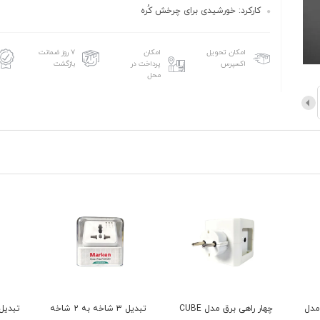
کارکرد: خورشیدی برای چرخش کُره
امکان تحویل
امکان
۷ روز ضمانت
اکسپرس
پرداخت در
بازگشت
محل
 شارژی HG DUE مدل
چهار راهی برق مدل CUBE
تبدیل ۳ شاخه به ۲ شاخه