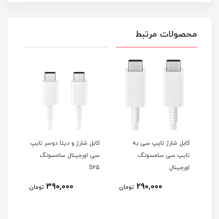
محصولات مرتبط
کابل شارژ تایپ سی به
کابل شارژ و دیتا دوسر تایپ
هندز
تایپ سی سامسونگ
سی اورجینال سامسونگ
F200
اورجینال
S25
390,000
290,000
مان
تومان
تومان