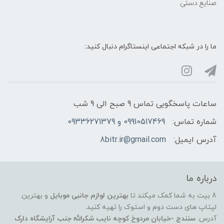
صنایع دستی
ما را در شبکه‌ اجتماعی اینستاگرام دنبال کنید:
ساعات پاسخگویی تماس 9 صبح الی 9 شب
شماره تماس:
09910517469 و 09336271379
آدرس ایمیل:
8bitr.ir@gmail.com
درباره ما
8 بیت به شما کمک میکند تا
بهترین لوازم جانبی موبایل
و بهترین
لپتاپ های دست دوم و استوک را تهیه کنید.
آدرس:
سنندج -خیابان مردوخ کوچه نایب شکرالله جنب آرایشگاه دارک