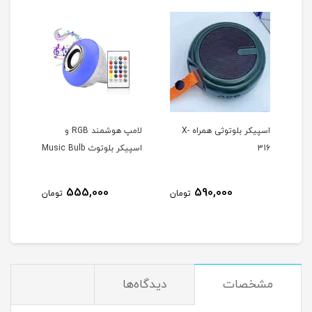
اسپیکر بلوتوثی همراه X-
لامپ هوشمند RGB و
316
اسپیکر بلوتوث Music Bulb
555,000
590,000
مان
تومان
تومان
مشخصات
دیدگاه‌ها