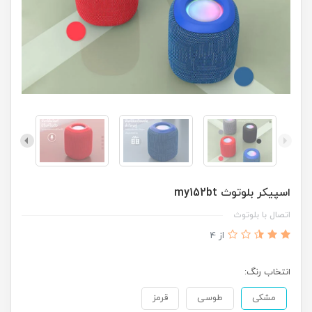
اسپیکر بلوتوث my152bt
اتصال با بلوتوث
از 4
انتخاب رنگ:
مشکی
طوسی
قرمز