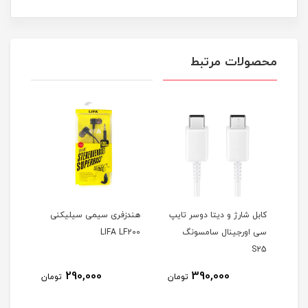
محصولات مرتبط
کابل شارژ و دیتا دوسر تایپ
هندزفری سیمی سیلیکنی
ساعت
سی اورجینال سامسونگ
LIFA LF200
S25
290,000
390,000
مان
تومان
تومان