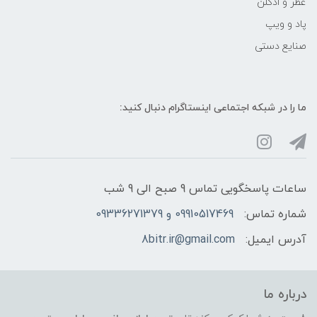
عطر و ادکلن
پاد و ویپ
صنایع دستی
ما را در شبکه‌ اجتماعی اینستاگرام دنبال کنید:
ساعات پاسخگویی تماس 9 صبح الی 9 شب
شماره تماس:
09910517469 و 09336271379
آدرس ایمیل:
8bitr.ir@gmail.com
درباره ما