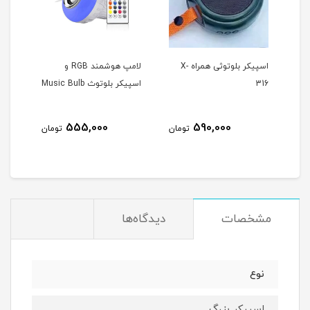
اسپیکر بلوتوثی همراه X-
لامپ هوشمند RGB و
316
اسپیکر بلوتوث Music Bulb
555,000
590,000
مان
تومان
تومان
مشخصات
دیدگاه‌ها
نوع
اسپیکر بزرگ