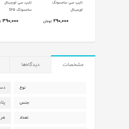
ل برند NEXON
تایپ سی سامسونگ
تایپ سی اورجینال
اورجینال
سامسونگ S25
390,000
290,000
185,000
تومان
تومان
ت
مشخصات
دیدگاه‌ها
دست
نوع
پلا
جنس
هر 
تعداد