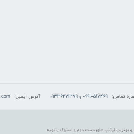
اره تماس:
09910517469 و 09336271379
آدرس ایمیل:
l.com
و بهترین لپتاپ های دست دوم و استوک را تهیه