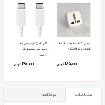
 ۲ شاخه
تبدیل ۳ شاخه به ۲ شاخه
کابل شارژ تایپ سی به
کابل
گلوبال برند NEXON
تایپ سی سامسونگ
سی ا
اورجینال
S25
290,000
185,000
مان
تومان
تومان
مشخصات
دیدگاه‌ها