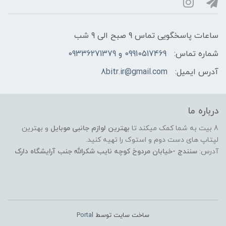
ساعات پاسخگویی تماس 9 صبح الی 9 شب
شماره تماس:
09910517469 و 09336271379
آدرس ایمیل:
8bitr.ir@gmail.com
درباره ما
8 بیت به شما کمک میکند تا
بهترین لوازم جانبی موبایل
و بهترین
لپتاپ های دست دوم و استوک را تهیه کنید.
آدرس:
سنندج -خیابان مردوخ کوچه نایب شکرالله جنب آرایشگاه دارک
ساخت سایت توسط
Portal