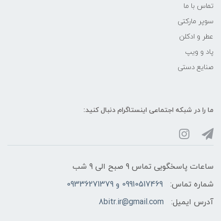
تماس با ما
سوپر مارکتی
عطر و ادکلن
پاد و ویپ
صنایع دستی
ما را در شبکه‌ اجتماعی اینستاگرام دنبال کنید:
ساعات پاسخگویی تماس 9 صبح الی 9 شب
شماره تماس:
09910517469 و 09336271379
آدرس ایمیل:
8bitr.ir@gmail.com