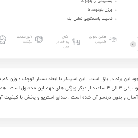
پشتیبانی از: بلوتوث
ورژن بلوتوث: ۵
قابلیت پاسخگویی تماس: بله
امکان تحویل
امکان
۷ روز ضمانت
اکسپرس
پرداخت در
بازگشت
محل
سپیکر های موجود این برند در بازار است . این اسپیکر با ابعاد بسیار کوچک و 
خواهد کرد . طراحی زیبا و منحصر به فرد پخش موسیقی 3 الی 4 ساعته از دیگر ویژگی ه
قل آسان و بدون دردسر آن شده است . صدای استریو و پخش با کیفی