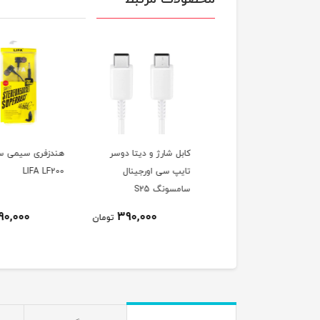
ل شارژ تایپ سی به
کابل شارژ و دیتا دوسر
هندزفری سیمی سیلی
پ سی سامسونگ
تایپ سی اورجینال
LIFA LF200
جینال
سامسونگ S25
290,000
390,000
290,000
تومان
تومان
ت