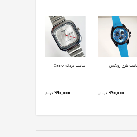
طرح رولکس
ساعت مردانه Casio
ساعت دخترانه DIOS
590,000
990,000
990,000
تومان
تومان
توم