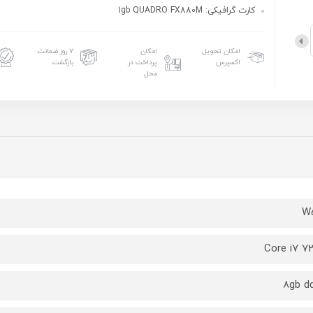
کارت گرافیکی: 1gb QUADRO FX880M
امکان تحویل
امکان
۷ روز ضمانت
اکسپرس
پرداخت در
بازگشت
محل
W
Core i7 7
8gb d