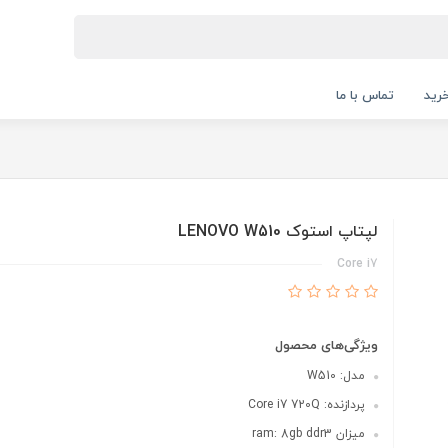
رید
تماس با ما
لپتاپ استوک LENOVO W510
Core i7
ویژگی‌های محصول
مدل: W510
پردازنده: Core i7 720Q
میزان ram: 8gb ddr3