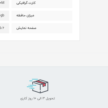
80M
کارت گرافیکی
0gb
میزان حافظه
6 full hd
صفحه نمایش
تحویل 3 الی 10 روز کاری