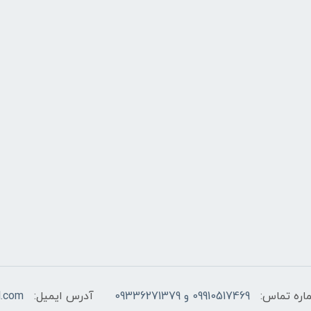
اره تماس:
09910517469 و 09336271379
آدرس ایمیل:
l.com