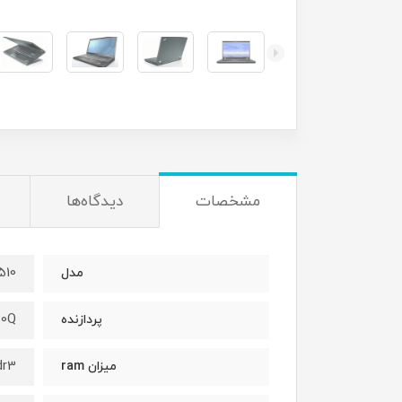
مشخصات
دیدگاه‌ها
510
مدل
20Q
پردازنده
dr3
میزان ram