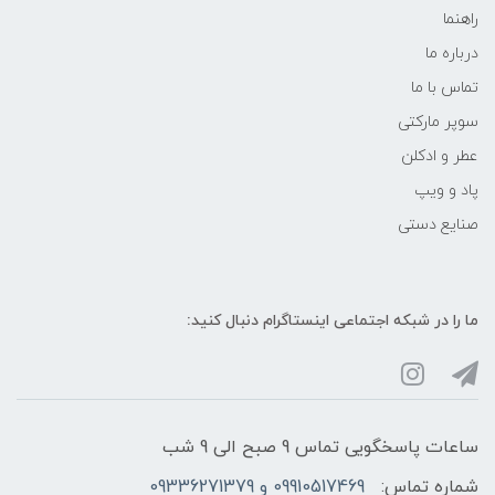
راهنما
درباره ما
تماس با ما
سوپر مارکتی
عطر و ادکلن
پاد و ویپ
صنایع دستی
ما را در شبکه‌ اجتماعی اینستاگرام دنبال کنید:
ساعات پاسخگویی تماس 9 صبح الی 9 شب
شماره تماس:
09910517469 و 09336271379