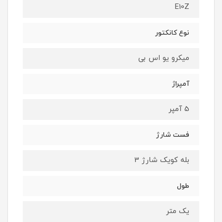
E10Z
نوع کانکتور
میکرو یو اس بی
آمپراژ
5 آمپر
فست شارژ
بله کویک شارژ 3
طول
یک متر