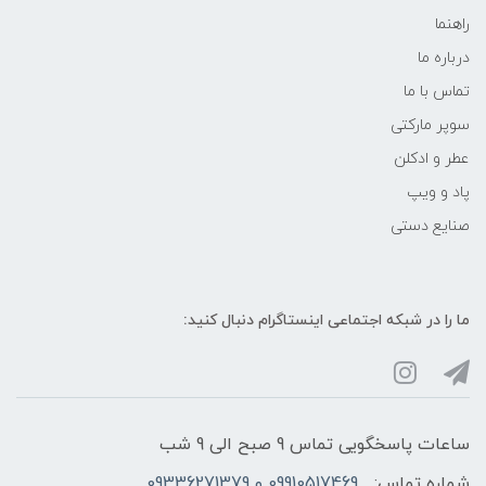
راهنما
درباره ما
تماس با ما
سوپر مارکتی
عطر و ادکلن
پاد و ویپ
صنایع دستی
ما را در شبکه‌ اجتماعی اینستاگرام دنبال کنید:
ساعات پاسخگویی تماس 9 صبح الی 9 شب
شماره تماس:
09910517469 و 09336271379