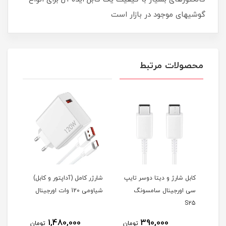
گوشیهای موجود در بازار است
محصولات مرتبط
کابل شارژ و دیتا دوسر تایپ
شارژر کامل (آداپتور و کابل)
هندز
سی اورجینال سامسونگ
شیاومی 120 وات اورجینال
F200
S25
1,480,000
390,000
مان
تومان
تومان