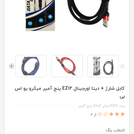
کابل شارژ + دیتا اورجینال EZ12 پنج آمپر میکرو یو اس
بی
برند EZ12 مدل E10Z پنج آمپر
از 2
انتخاب رنگ: