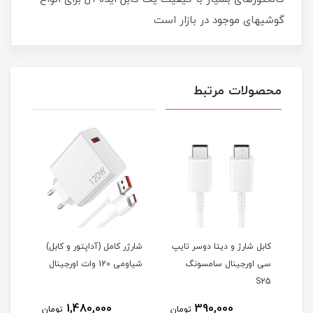
گوشیهای موجود در بازار است
محصولات مرتبط
کابل شارژ و دیتا دوسر تایپ
شارژر کامل (آداپتور و کابل)
هندز
سی اورجینال سامسونگ
شیاومی 120 وات اورجینال
F200
S25
1,480,000
390,000
مان
تومان
تومان