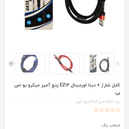
کابل شارژ + دیتا اورجینال EZ12 پنج آمپر میکرو یو اس
بی
برند EZ12 مدل E10Z پنج آمپر
انتخاب رنگ: