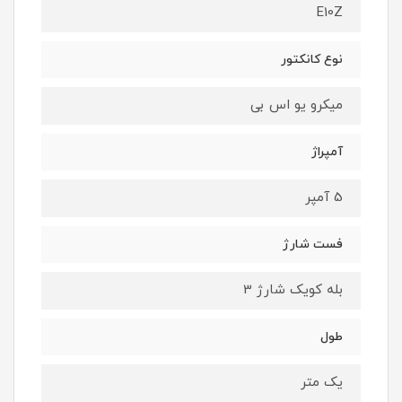
E10Z
نوع کانکتور
میکرو یو اس بی
آمپراژ
5 آمپر
فست شارژ
بله کویک شارژ 3
طول
یک متر