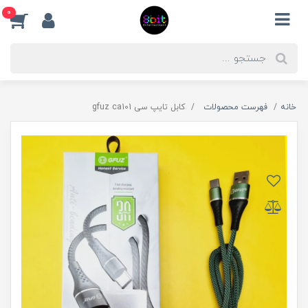
0
خانه
فهرست محصولات
کابل تایپ سی gfuz ca101