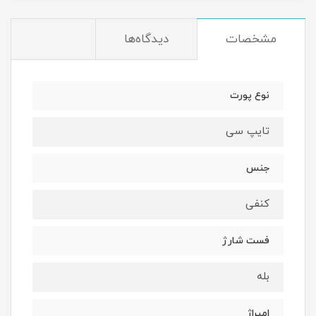
مشخصات
دیدگاه‌ها
نوع پورت
تایپ سی
جنس
کنفی
فست شارژ
بله
امپراژ