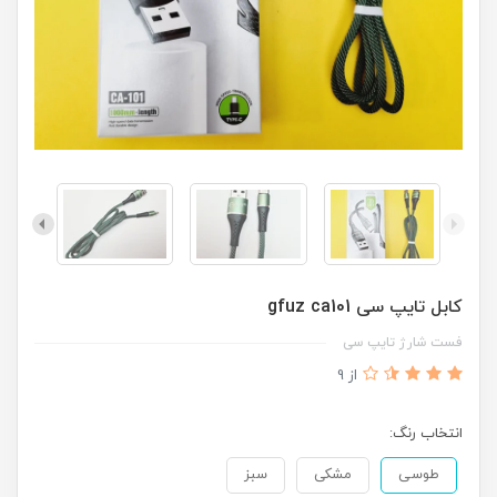
کابل تایپ سی gfuz ca101
فست شارژ تایپ سی
از 9
انتخاب رنگ:
طوسی
مشکی
سبز