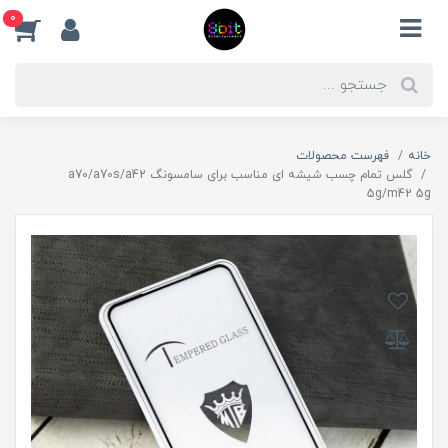
0
خانه
فهرست محصولات
گلس تمام چسب شیشه ای مناسب برای سامسونگ a70/a70s/a42
5g/m42 5g