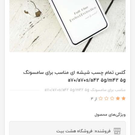
گلس تمام چسب شیشه ای مناسب برای سامسونگ
a70/a70s/a42 5g/m42 5g
مناسب برای سامسونگ a70/a70s/a42 5g/m42 5g
از 4
ویژگی‌های محصول
فروشنده: فروشگاه هشت بیت