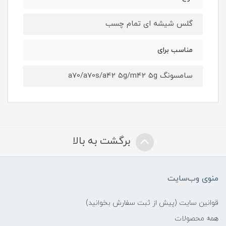
گلس شیشه ای تمام چسب
مناسب برای
سامسونگ a70/a70s/a42 5g/m42 5g
برگشت به بالا
منوی وب‌سایت
قوانین سایت (پیش از ثبت سفارش بخوانید)
همه محصولات