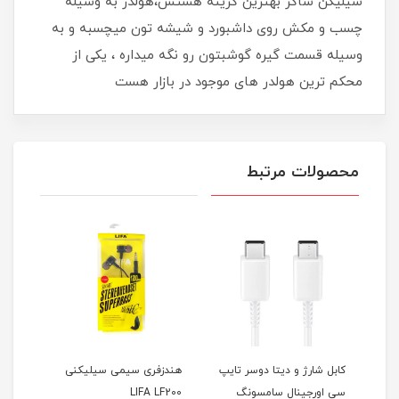
سیلیکن ساکر بهترین گزینه هستش،هولدر به وسیله
چسب و مکش روی داشبورد و شیشه تون میچسبه و به
وسیله قسمت گیره گوشبتون رو نگه میداره ، یکی از
محکم ترین هولدر های موجود در بازار هست
محصولات مرتبط
کابل شارژ و دیتا دوسر تایپ
هندزفری سیمی سیلیکنی
ساعت
سی اورجینال سامسونگ
LIFA LF200