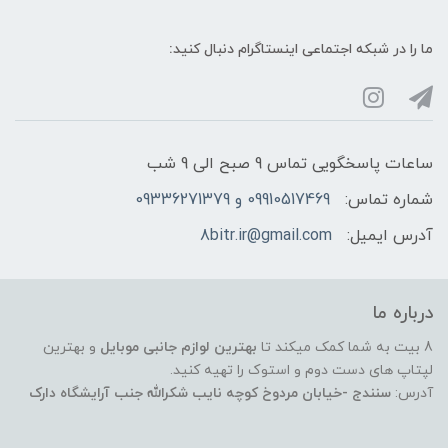
ما را در شبکه‌ اجتماعی اینستاگرام دنبال کنید:
ساعات پاسخگویی تماس 9 صبح الی 9 شب
شماره تماس:
09910517469 و 09336271379
آدرس ایمیل:
8bitr.ir@gmail.com
درباره ما
8 بیت به شما کمک میکند تا
بهترین لوازم جانبی موبایل
و بهترین
لپتاپ های دست دوم و استوک را تهیه کنید.
آدرس:
سنندج -خیابان مردوخ کوچه نایب شکرالله جنب آرایشگاه دارک