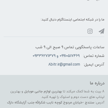
ما را در شبکه‌ اجتماعی اینستاگرام دنبال کنید:
ساعات پاسخگویی تماس 9 صبح الی 9 شب
شماره تماس:
09910517469 و 09336271379
آدرس ایمیل:
8bitr.ir@gmail.com
درباره ما
8 بیت به شما کمک میکند تا
بهترین لوازم جانبی موبایل
و بهترین
لپتاپ های دست دوم و استوک را تهیه کنید.
آدرس:
سنندج -خیابان مردوخ کوچه نایب شکرالله جنب آرایشگاه دارک