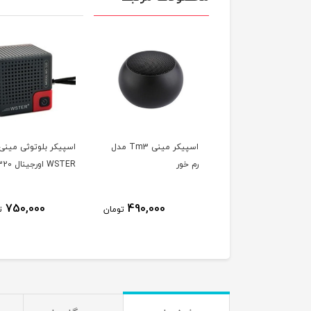
اسپیکر مینی Tm3 مدل
اسپیکر بلوتوثی مینی
رم خور
WSTER اورجینال WS320
750,000
490,000
تومان
ت