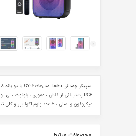
RGB پشتیبانی از فلش ، مموری ، بلوتوث ، ای 
میکروفون و اصلی ، 5 عدد ولوم اکولایزر و کلی تنظیمات دیگه ، با قابلیت ضبط صدا و TWS
محصولات مرتبط