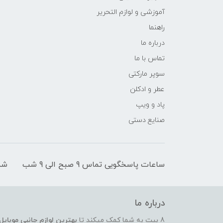
آموزشی و لوازم التحریر
راهنما
درباره ما
تماس با ما
سوپر مارکتی
عطر و ادکلن
پاد و ویپ
صنایع دستی
ساعات پاسخگویی تماس 9 صبح الی 9 شب
شم
درباره ما
8 بیت به شما کمک میکند تا
بهترین لوازم جانبی موبایل