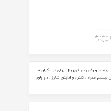
ضمانت اصل
بودن کالا
3000 و همچنین ارتفاع 70 سانتی ف بیس و حجم صدای بینظیر و رقص نور فول پنل ال ای دی یکپارچه
بیسیم همراه ، کنترل و اداپتور شارژ ، د.و ولوم