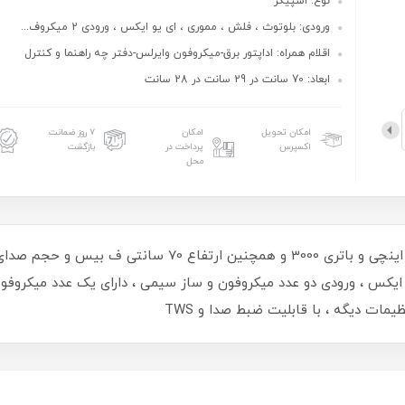
نوع: اسپیکر
ورودی: بلوتوث ، فلش ، مموری ، ای یو ایکس ، ورودی 2 میکروف...
اقلام همراه: اداپتور برق-میکروفون وایرلس-دفتر چه راهنما و کنترل
ابعاد: 70 سانت در 29 سانت در 28 سانت
امکان تحویل
امکان
۷ روز ضمانت
اکسپرس
پرداخت در
بازگشت
محل
اسپیکر چمدانی buku مدلGY-5050 با دو باند 8 اینچی و باتری 
یو ایکس ، ورودی دو عدد میکروفون و ساز سیمی ، دارای یک عدد میکروفون 