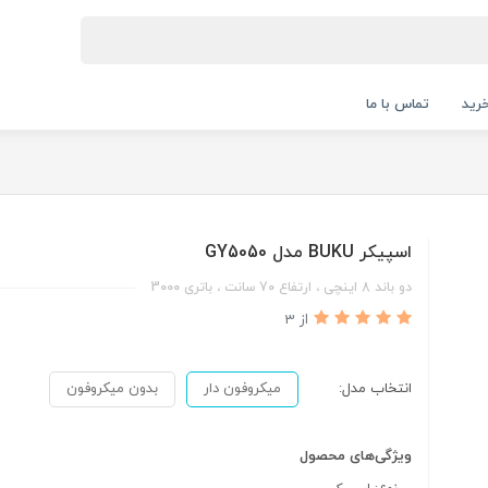
رید
تماس با ما
اسپیکر BUKU مدل GY5050
دو باند 8 اینچی ، ارتفاع 70 سانت ، باتری 3000
از 3
انتخاب مدل:
میکروفون دار
بدون میکروفون
ویژگی‌های محصول