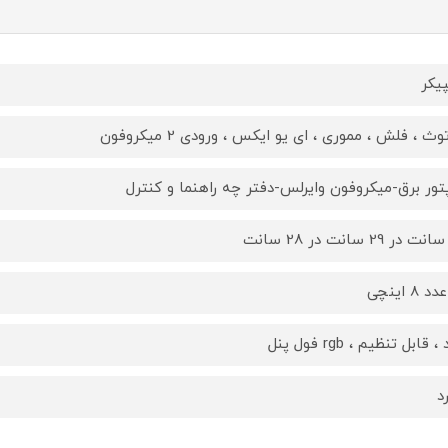
یکر
وث ، فلش ، مموری ، ای یو ایکس ، ورودی 2 میکروفون
پتور برق-میکروفون وایرلس-دفتر چه راهنما و کنترل
 8 اینچی
، قابل تنظیم ، rgb فول پنل
د