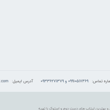
اره تماس:
09910517469 و 09336271379
آدرس ایمیل:
l.com
و بهترین لپتاپ های دست دوم و استوک را تهیه