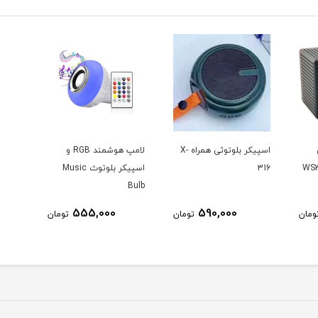
اسپیکر بلوتوثی همراه X-
لامپ هوشمند RGB و
316
اسپیکر بلوتوث Music
Bulb
555,000
590,000
ومان
تومان
تومان