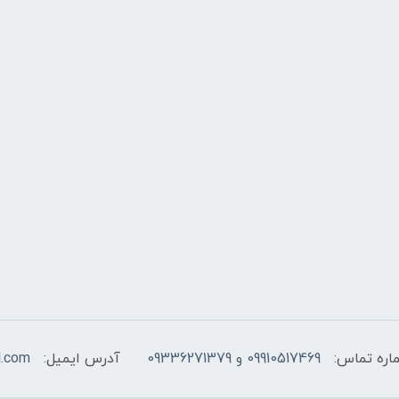
اره تماس:
09910517469 و 09336271379
آدرس ایمیل:
l.com