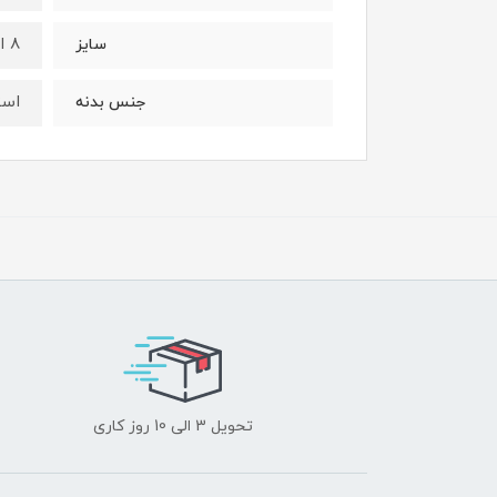
8 اینچ یا 20 سانت
سایز
است
جنس بدنه
تحویل 3 الی 10 روز کاری