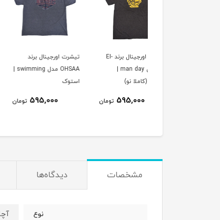
تیشرت اورجینال برند EI-
تیشرت اورجینال برند
ساعت برند Empower
LO مدل man day |
OHSAA مدل swimming |
وک (کاملا نو)
استوک
1,990,000
595,000
595,000
تومان
تومان
ت
مشخصات
دیدگاه‌ها
آچا
نوع