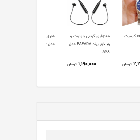
ری گردنی بلوتوث و
شارژر فندکی برند pioneer
شارژر فندکی برند nal
رم خور برند PAPADA مدل
مدل c246
مدل t-xn022
525,000
695,000
1,190,000
تومان
تومان
توم