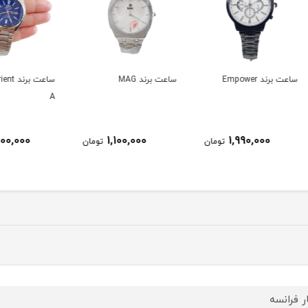
ساعت برند MAG
ساعت برند orient کیفیت
هندزف
A
A28
2,200,000
1,100,000
ومان
تومان
تومان
ر فرانسه