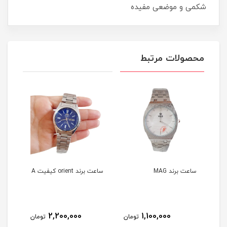
شکمی و موضعی مفیده
محصولات مرتبط
ساعت برند MAG
ساعت برند orient کیفیت A
هندز
خور برند DA
2,200,000
1,100,000
مان
تومان
تومان