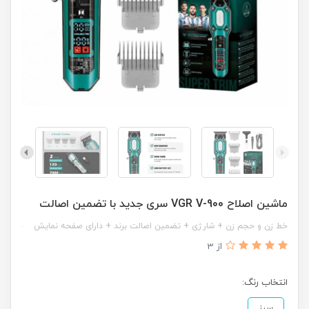
ماشین اصلاح VGR V-900 سری جدید با تضمین اصالت
خط زن و حجم زن + شارژی + تضمین اصالت برند + دارای صفحه نمایش
از 3
انتخاب رنگ:
سبز