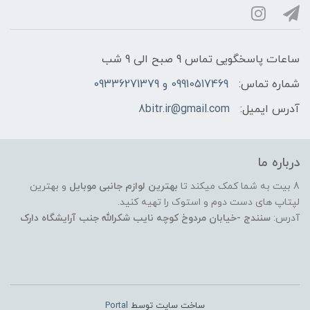
ساعات پاسخگویی تماس 9 صبح الی 9 شب
شماره تماس:
09910517469 و 09336271379
آدرس ایمیل:
8bitr.ir@gmail.com
درباره ما
8 بیت به شما کمک میکند تا
بهترین لوازم جانبی موبایل
و بهترین
لپتاپ های دست دوم و استوک را تهیه کنید.
آدرس:
سنندج -خیابان مردوخ کوچه نایب شکرالله جنب آرایشگاه دارک
ساخت سایت توسط
Portal