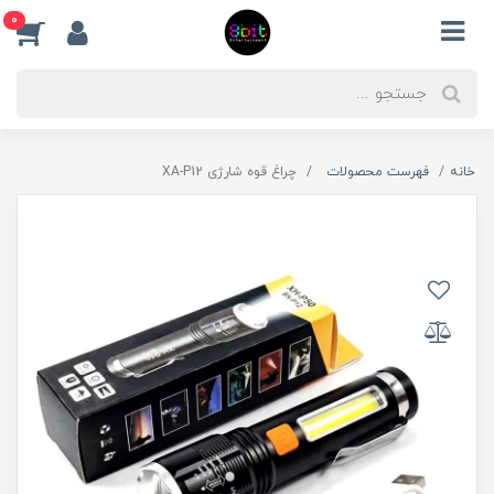
0
خانه
فهرست محصولات
چراغ قوه شارژی XA-P12