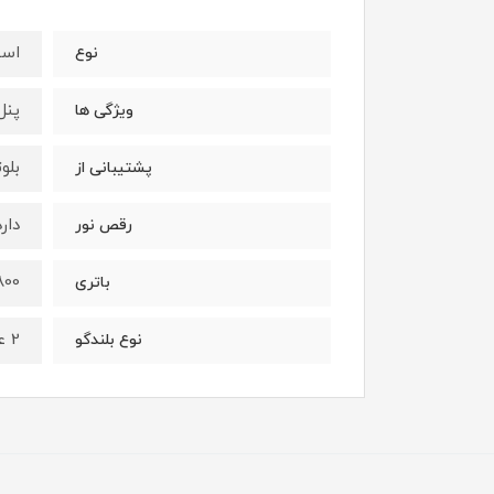
اسپ
نوع
پنل خ
ویژگی ها
بلو
پشتیبانی از
دار
رقص نور
1800 میلی امپر
باتری
2 عدد 4 اینچی
نوع بلندگو