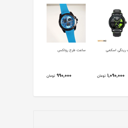
رینگی اسکمی
ساعت طرح رولکس
ساعت مردانه Casio
990,000
990,000
1,090,000
تومان
تومان
توم