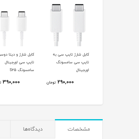
یکر بلوتوثی مینی
کابل شارژ تایپ سی به
کابل شارژ و دیتا دوسر
رجینال WS320
تایپ سی سامسونگ
تایپ سی اورجینال
اورجینال
سامسونگ S25
390,000
290,000
750,000
تومان
تومان
ت
مشخصات
دیدگاه‌ها