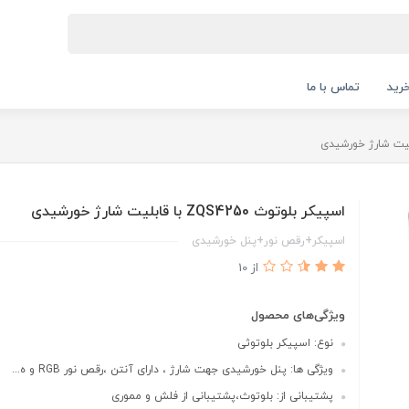
رید
تماس با ما
اسپیکر بلوتوث ZQS4250 با قابلیت شارژ خورشیدی
اسپیکر+رقص نور+پنل خورشیدی
از 10
ویژگی‌های محصول
نوع: اسپیکر بلوتوثی
ویژگی ها: پنل خورشیدی جهت شارژ ، دارای آنتن ،رقص نور RGB و ه...
پشتیبانی از: بلوتوث،پشتیبانی از فلش و مموری