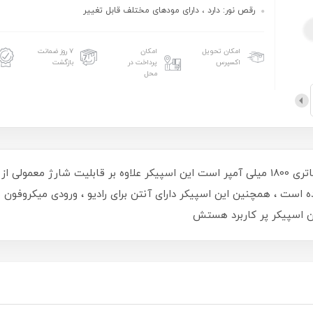
رقص نور: دارد ، دارای مودهای مختلف قابل تغییر
امکان تحویل
امکان
۷ روز ضمانت
اکسپرس
پرداخت در
بازگشت
محل
اسپیکر دو باند ZQS4250 دارای 2 باند 4 اینچ و باتری 1800 میلی آمپر است این اسپیکر علاوه
ست ، همچنین این اسپیکر دارای آنتن برای رادیو ، ورودی میکروفون 
 اسپیکر پر کاربرد هستش