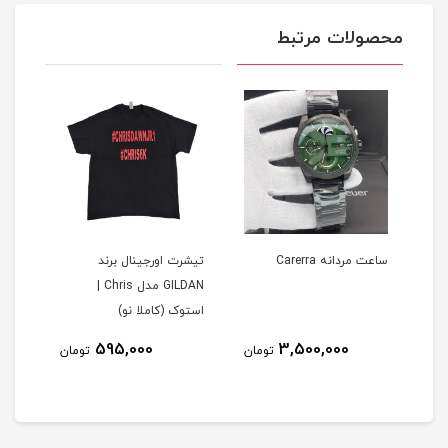
محصولات مرتبط
ساعت مردانه Carerra
تیشرت اورجینال برند
تیشر
GILDAN مدل Chris |
استوک (کاملا نو)
است
595,000
3,500,000
مان
تومان
تومان