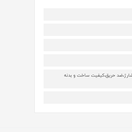
اتصال کوتاه،ضد اور شارژ،ضد حریق،کیفیت ساخت و بدنه