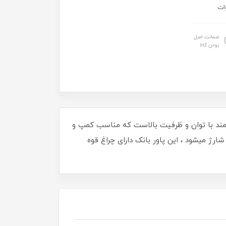
ضمانت اصل
بودن کالا
 شارژ که شامل 3 خروجی فست شارژ با بیشینه 22.5 وات یک پاور قدرتمند با توان و ظرفیت بالاست که مناسب کمپ و
 ، این پاور بانک 1 ورودی شارژ تایپ سی فست شارژ دارد و خود دستگاه هم بصورت فست 18 وات شارژ میشود ، این پاور بانک دارای چراغ قوه