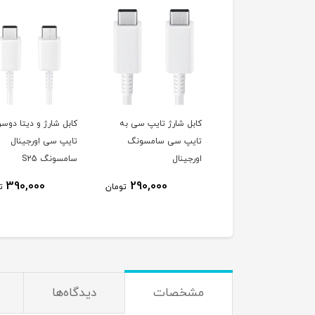
تبدیل ۳ شاخه به ۲ شاخه
کابل شارژ تایپ سی به
کابل شارژ و دیتا دوسر
ل برند NEXON
تایپ سی سامسونگ
تایپ سی اورجینال
اورجینال
سامسونگ S25
390,000
290,000
185,000
تومان
تومان
ت
مشخصات
دیدگاه‌ها