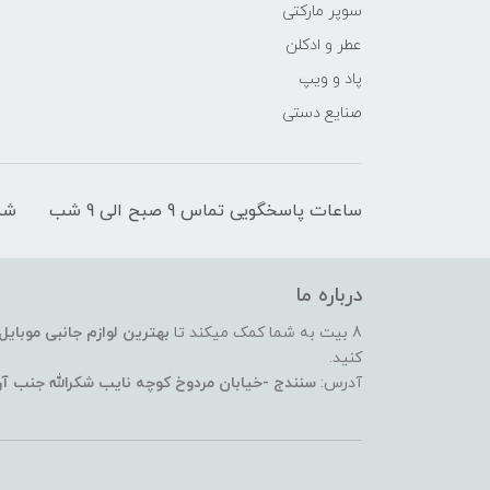
سوپر مارکتی
عطر و ادکلن
پاد و ویپ
صنایع دستی
ساعات پاسخگویی تماس 9 صبح الی 9 شب
شم
درباره ما
8 بیت به شما کمک میکند تا
بهترین لوازم جانبی موبایل
کنید.
آدرس:
سنندج -خیابان مردوخ کوچه نایب شکرالله جنب آر