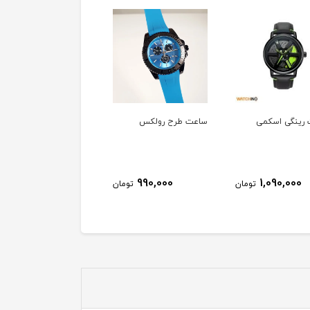
رینگی اسکمی
ساعت طرح رولکس
ساعت مردانه Casio
990,000
990,000
1,090,000
تومان
تومان
توم