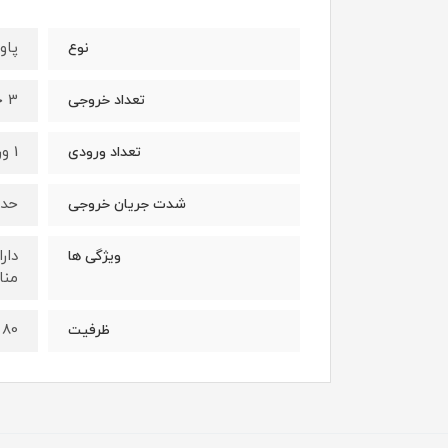
پاور 
نوع
3 خروجی هر سه فست 22.5 وات
تعداد خروجی
1 ورودی فست شارژ 18 وات
تعداد ورودی
حداکثر 3 آمپر و پش
شدت جریان خروجی
ویژگی ها
منا
80 هزار میلی آمپر ساعت
ظرفیت