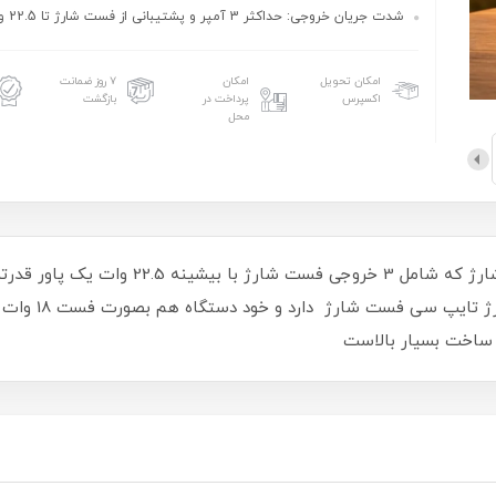
شدت جریان خروجی: حداکثر 3 آمپر و پشتیبانی از فست شارژ تا 22.5 وات
امکان تحویل
امکان
۷ روز ضمانت
اکسپرس
پرداخت در
بازگشت
محل
پاوربانک 80000 میلی آمپر CALUS با 3 خروجی
سفر و کوهنوردیست
 ساخت بسیار بالاست