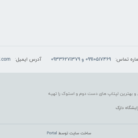
اره تماس:
09910517469 و 09336271379
آدرس ایمیل:
l.com
و بهترین لپتاپ های دست دوم و استوک را تهیه
ایشگاه دارک
ساخت سایت توسط
Portal