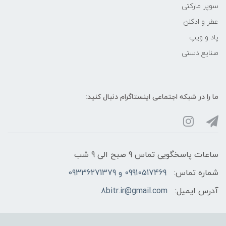
سوپر مارکتی
عطر و ادکلن
پاد و ویپ
صنایع دستی
ما را در شبکه‌ اجتماعی اینستاگرام دنبال کنید:
ساعات پاسخگویی تماس 9 صبح الی 9 شب
شماره تماس:
09910517469 و 09336271379
آدرس ایمیل:
8bitr.ir@gmail.com