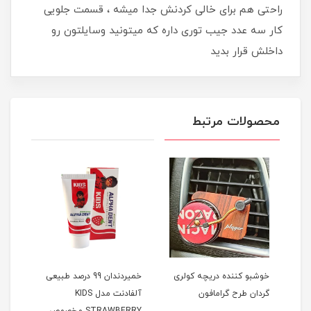
راحتی هم برای خالی کردنش جدا میشه ، قسمت جلویی
کار سه عدد جیب توری داره که میتونید وسایلتون رو
داخلش قرار بدید
محصولات مرتبط
فه ای ENZO مدل
خوشبو کننده دریچه کولری
خمیردندان 99 درصد طبیعی
ت
گردان طرح گرامافون
آلفادنت مدل KIDS