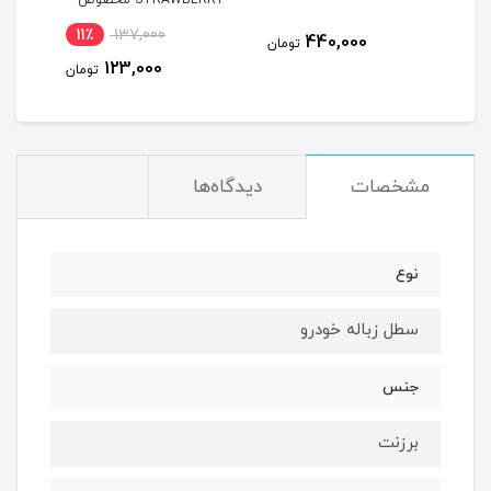
STRAWBERRY مخصوص
کودکان با طعم توت فرنگی
کودک
11٪
137,000
440,000
مان
تومان
123,000
تومان
مشخصات
دیدگاه‌ها
نوع
سطل زباله خودرو
جنس
برزنت