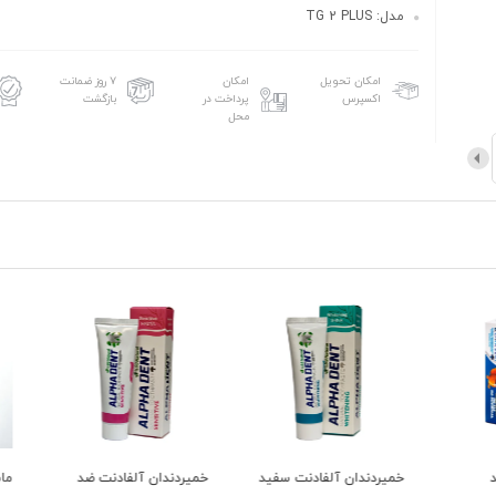
مدل: TG 2 PLUS
امکان تحویل
امکان
۷ روز ضمانت
اکسپرس
پرداخت در
بازگشت
محل
خمیردندان آلفادنت سفید
خمیردندان آلفادنت ضد