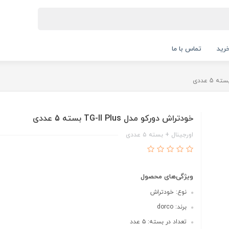
رید
تماس با ما
خودتراش دورکو مدل TG-II Plus بسته 5 عددی
اورجینال + بسته ۵ عددی
ویژگی‌های محصول
نوع: خودتراش
برند: dorco
تعداد در بسته: ۵ عدد