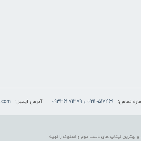
اره تماس:
09910517469 و 09336271379
آدرس ایمیل:
l.com
و بهترین لپتاپ های دست دوم و استوک را تهیه