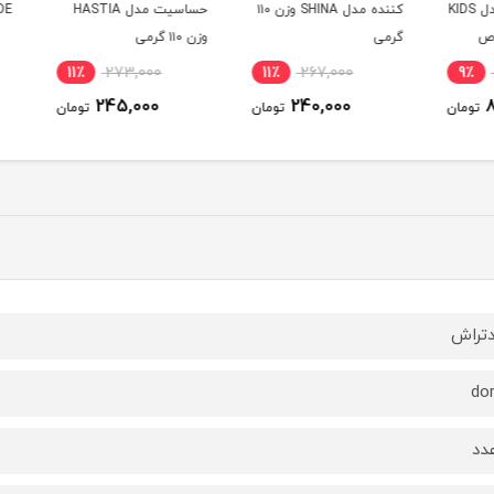
بیعی آلفادنت مدل KIDS
کننده مدل SHINA وزن ۱۱۰
حساسیت مدل HASTIA
BLADE مدل GON
گرمی
وزن ۱۱۰ گرمی
11٪
273,000
11٪
267,000
9٪
245,000
240,000
ومان
تومان
تومان
تراش
do