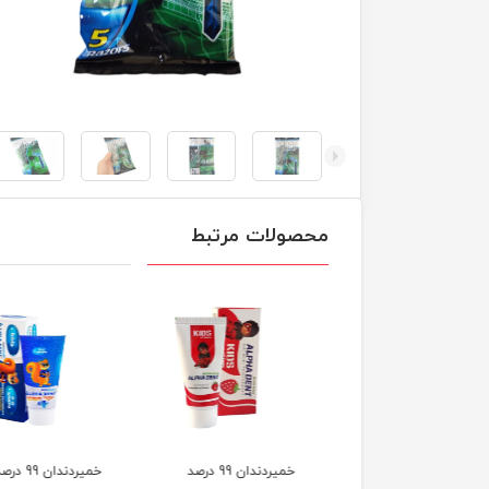
محصولات مرتبط
سشوار حرفه ای ENZO
خمیردندان 99 درصد
خمیردندان 99 درصد