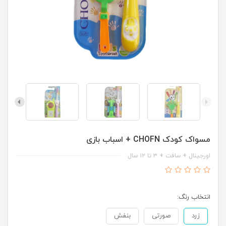
مسواک کودک CHOFN + اسباب بازی
اورجینال + سافت + ۳ تا ۱۲ سال
انتخاب رنگ:
زرد
صورتی
بنفش