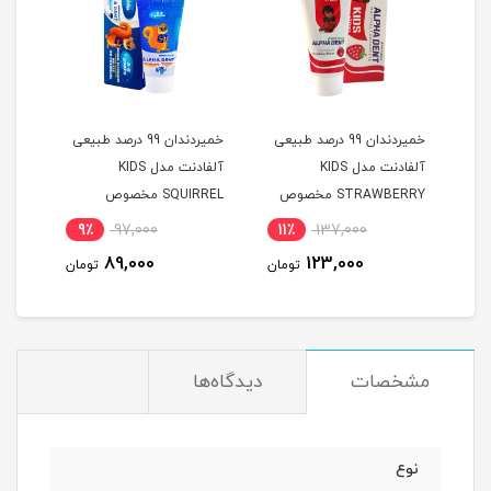
فه ای ENZO مدل
خمیردندان 99 درصد طبیعی
خمیردندان 99 درصد طبیعی
خمیر
ت
آلفادنت مدل KIDS
آلفادنت مدل KIDS
STRAWBERRY مخصوص
SQUIRREL مخصوص
گرم
کودکان با طعم توت فرنگی
کودکان با طعم موز
9٪
97,000
11٪
137,000
مان
89,000
123,000
تومان
تومان
مشخصات
دیدگاه‌ها
نوع