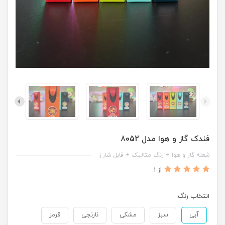
فندک گاز و هوا مدل 8052
شعله گاز و هوا + رنگ متالیک + قابل شارژ
از 1
انتخاب رنگ:
آبی
سبز
مشکی
نارنجی
قرمز