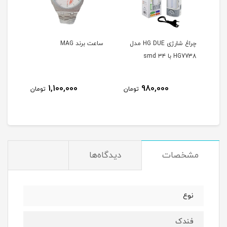
چراغ شارژی HG DUE مدل
ساعت برند MAG
ساعت برند
HG7738 با ۳۴ smd
1,100,000
980,000
مان
تومان
تومان
مشخصات
دیدگاه‌ها
نوع
فندک