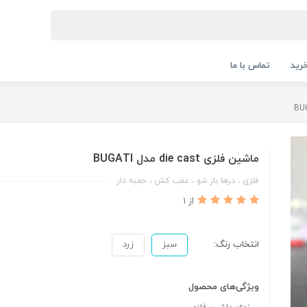
رید
تماس با ما
ماشین فلزی die cast مدل BUGATI
فلزی ، درها باز شو ، عقب کش ، جعبه دار
از 1
انتخاب رنگ:
سبز
زرد
ویژگی‌های محصول