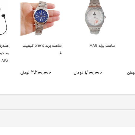
ساعت برند MAG
ساعت برند orient کیفیت
هندزف
A
A28
2,200,000
1,100,000
ومان
تومان
تومان