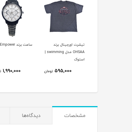
تیشرت اورجینال برند EI-
تیشرت اورجینال برند
ساعت برند Empower
LO مدل man day |
OHSAA مدل swimming |
وک (کاملا نو)
استوک
1,990,000
595,000
595,000
تومان
تومان
ت
مشخصات
دیدگاه‌ها