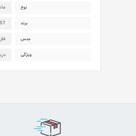
ماش
نوع
AST
برند
فلز
جنس
درب
ویژگی