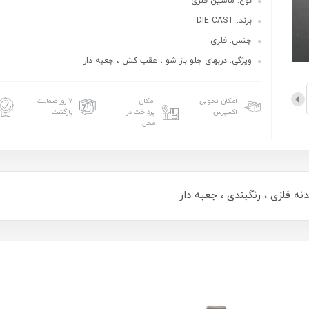
نوع: ماشین فلزی
برند: DIE CAST
جنس: فلزی
ویژگی: دربهای جلو باز شو ، عقب کش ، جعبه دار
امکان تحویل
امکان
۷ روز ضمانت
اکسپرس
پرداخت در
بازگشت
محل
ه فلزی ، رنگبندی ، جعبه دار