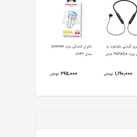
ری گردنی بلوتوث و
شارژر فندکی برند pioneer
شارژر فندکی برند nal
رم خور برند PAPADA مدل
مدل c246
مدل t-xn022
525,000
695,000
1,190,000
تومان
تومان
توم