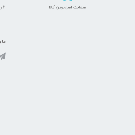
ضمانت اصل‌بودن کالا
2 روز مهلت تست لوازم جانبی و 10 روز مهلت تست لپ تاپ
ما ر