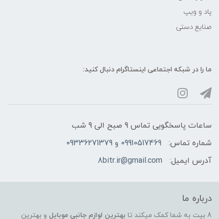
پاد و ویپ
صنایع دستی
ما را در شبکه‌ اجتماعی اینستاگرام دنبال کنید:
ساعات پاسخگویی تماس 9 صبح الی 9 شب
شماره تماس:
09910517469 و 09336271379
آدرس ایمیل:
8bitr.ir@gmail.com
درباره ما
8 بیت به شما کمک میکند تا
بهترین لوازم جانبی موبایل
و بهترین