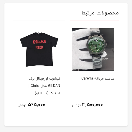
محصولات مرتبط
ساعت مردانه Carerra
تیشرت اورجینال برند
تیشر
GILDAN مدل Chris |
استوک (کاملا نو)
است
595,000
3,500,000
مان
تومان
تومان