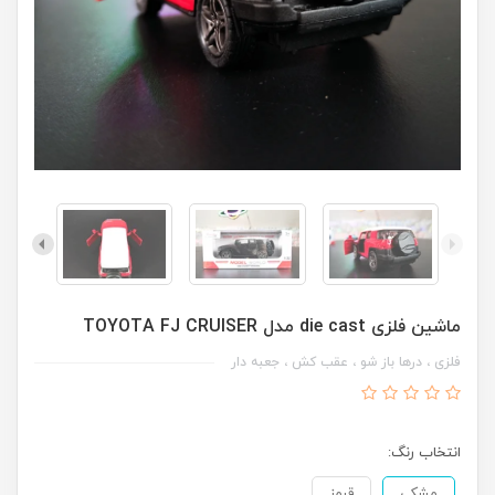
ماشین فلزی die cast مدل TOYOTA FJ CRUISER
فلزی ، درها باز شو ، عقب کش ، جعبه دار
انتخاب رنگ:
مشکی
قرمز