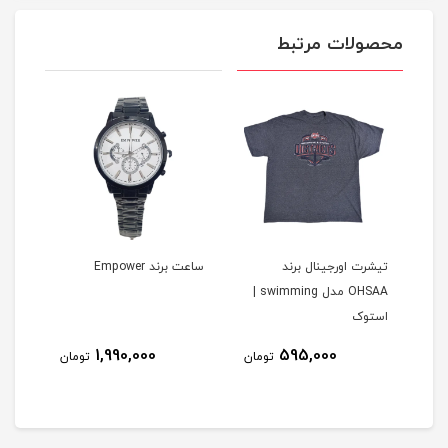
محصولات مرتبط
ل برند EI-LO
تیشرت اورجینال برند
ساعت برند Empower
ساعت 
OHSAA مدل swimming |
استوک
1,990,000
595,000
مان
تومان
تومان