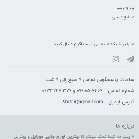
پاد و ویپ
صنایع دستی
ما را در شبکه‌ اجتماعی اینستاگرام دنبال کنید:
ساعات پاسخگویی تماس 9 صبح الی 9 شب
شماره تماس:
09910517469 و 09336271379
آدرس ایمیل:
8bitr.ir@gmail.com
درباره ما
8 بیت به شما کمک میکند تا
بهترین لوازم جانبی موبایل
و بهترین