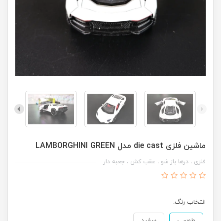
ماشین فلزی die cast مدل LAMBORGHINI GREEN
فلزی ، درها باز شو ، عقب کش ، جعبه دار
انتخاب رنگ:
طوسی
سفید