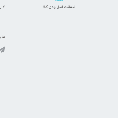
ضمانت اصل‌بودن کالا
2 روز مهلت تست لوازم جانبی و 10 روز مهلت تست لپ تاپ
ما ر