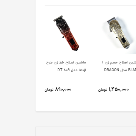
ماشین اصلاح حجم زن T
ماشین اصلاح خط زن طرح
ماشین اصلاح خط ز
DRA
اژدها مدل DT.809
999 با بدنه شفاف
930,000
890,000
1,450,000
تومان
تومان
توم