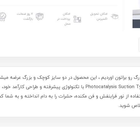
امکان تحویل
امکان
۷ روز ضمانت
اکسپرس
پرداخت در
بازگشت
محل
ومیزی PHOTOCATALYSIS سایز بزرگ رو براتون اوردیم ، این محصول در دو سایز کوچک و ب
حشره کش برقی مدل مکشی Photocatalysis Suction Type Mosquito Killer با تکنولو
ده از نور فرابنفش و فن مکنده، حشرات را به دام انداخته و به شما ک
لاص شوید.