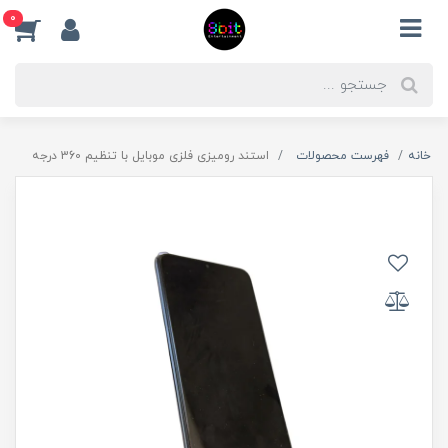
0
خانه
فهرست محصولات
استند رومیزی فلزی موبایل با تنظیم 360 درجه