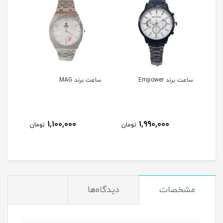
ساعت برند Empower
ساعت برند MAG
ساعت برند
OHSAA مدل swimming |
1,100,000
1,990,000
مان
تومان
تومان
مشخصات
دیدگاه‌ها