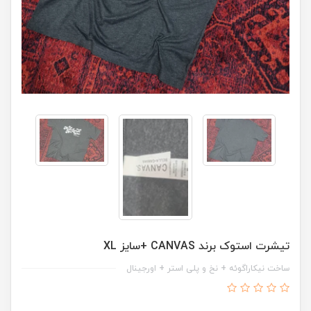
تیشرت استوک برند CANVAS +سایز XL
ساخت نیکاراگوئه + نخ و پلی استر + اورجینال