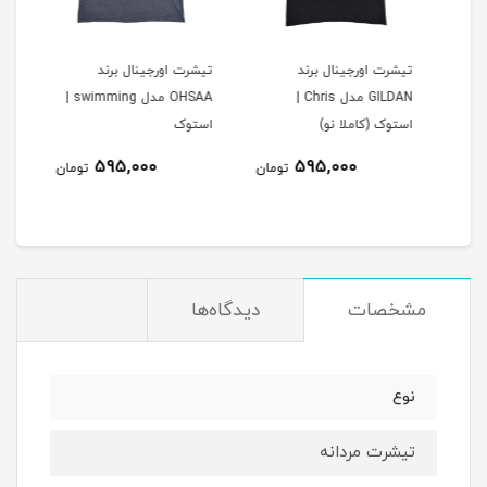
تیشرت اورجینال برند
تیشرت اورجینال برند
ساعت ب
GILDAN مدل Chris |
OHSAA مدل swimming |
استوک (کاملا نو)
استوک
595,000
595,000
مان
تومان
تومان
مشخصات
دیدگاه‌ها
نوع
تیشرت مردانه