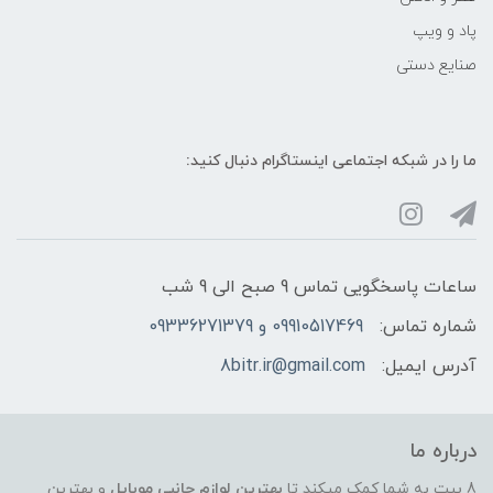
پاد و ویپ
صنایع دستی
ما را در شبکه‌ اجتماعی اینستاگرام دنبال کنید:
ساعات پاسخگویی تماس 9 صبح الی 9 شب
شماره تماس:
09910517469 و 09336271379
آدرس ایمیل:
8bitr.ir@gmail.com
درباره ما
8 بیت به شما کمک میکند تا
بهترین لوازم جانبی موبایل
و بهترین